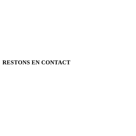
RESTONS EN CONTACT
FREE TOOLS vous propose 3 articles hebdomadaires.
Pour ne rien rater, abonnez-vous à nos réseaux sociaux, à notre newsle
SOUTENEZ FREE TOOLS, ABONNEZ-VOUS!