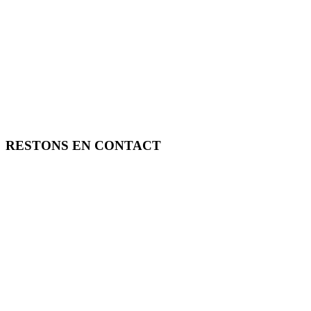
RESTONS EN CONTACT
FREE TOOLS vous propose 3 articles hebdomadaires.
Pour ne rien rater, abonnez-vous à nos réseaux sociaux, à notre newsle
SOUTENEZ FREE TOOLS, ABONNEZ-VOUS!