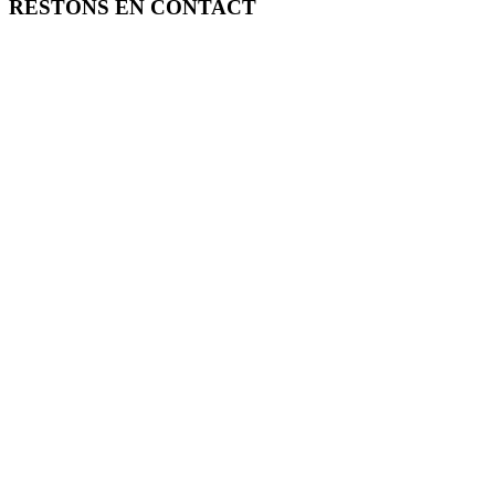
RESTONS EN CONTACT
FREE TOOLS vous propose 3 articles hebdomadaires.
Pour ne rien rater, abonnez-vous à nos réseaux sociaux, à notre newsle
SOUTENEZ FREE TOOLS, ABONNEZ-VOUS!