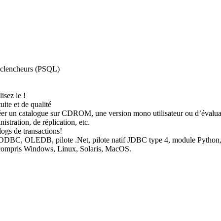
Déclencheurs (PSQL)
isez le !
te et de qualité
réer un catalogue sur CDROM, une version mono utilisateur ou d’évalua
stration, de réplication, etc.
logs de transactions!
 ODBC, OLEDB, pilote .Net, pilote natif JDBC type 4, module Python, 
 y compris Windows, Linux, Solaris, MacOS.