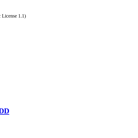
c License 1.1)
BDD