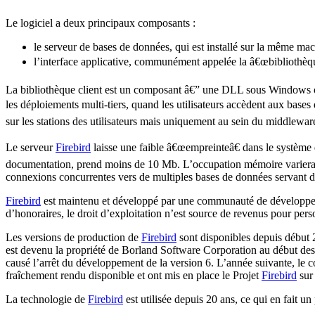
Le logiciel a deux principaux composants :
le serveur de bases de données, qui est installé sur la même ma
l’interface applicative, communément appelée la â€œbibliothèque
La bibliothèque client est un composant â€” une DLL sous Windows ou u
les déploiements multi-tiers, quand les utilisateurs accèdent aux base
sur les stations des utilisateurs mais uniquement au sein du middlewar
Le serveur
Firebird
laisse une faible â€œempreinteâ€ dans le système de
documentation, prend moins de 10 Mb. L’occupation mémoire variera en
connexions concurrentes vers de multiples bases de données servant des
Firebird
est maintenu et développé par une communauté de développeur
d’honoraires, le droit d’exploitation n’est source de revenus pour per
Les versions de production de
Firebird
sont disponibles depuis début 2
est devenu la propriété de Borland Software Corporation au début des a
causé l’arrêt du développement de la version 6. L’année suivante, le 
fraîchement rendu disponible et ont mis en place le Projet
Firebird
sur 
La technologie de
Firebird
est utilisée depuis 20 ans, ce qui en fait un