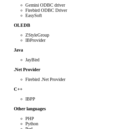
Gemini ODBC driver
Firebird ODBC Driver
EasySoft
OLEDB
ZStyleGroup
IBProvider
Java
JayBird
.Net Provider
Firebird .Net Provider
C++
IBPP
Other languages
PHP
Python
Perl