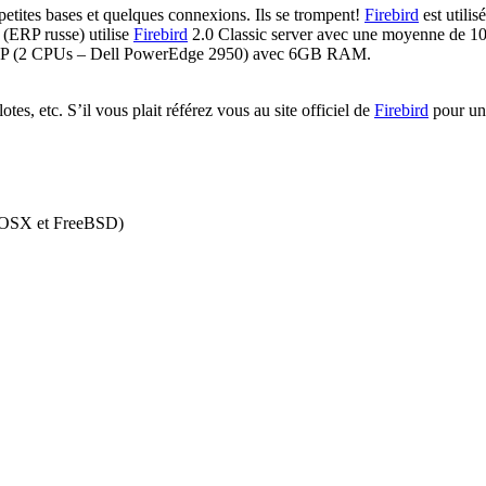
tites bases et quelques connexions. Ils se trompent!
Firebird
est utili
 (ERP russe) utilise
Firebird
2.0 Classic server avec une moyenne de 10
e SMP (2 CPUs – Dell PowerEdge 2950) avec 6GB RAM.
otes, etc. S’il vous plait référez vous au site officiel de
Firebird
pour une
cOSX et FreeBSD)