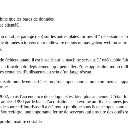
chine que les bases de données
 clientâ€.
n objet partagé (.so) sur les autres plates-formes â€” nécessaire sur c
s de données à travers un middleware depuis un navigateur web ou autre â
e.
 fichiers quand il est installé sur la machine serveur. L’ exécutable fait
 fonction du déploiement, qui peut aller d’une application mono utilis
 centaines d’utilisateurs au sein d’un large réseau.
s du monde entier. C’est un projet open source, non commercial appar
sonne.
002, mais l’ascendance de ce logiciel est bien plus ancienne. C’était 
nnées 1990 par le biais d’acquisitions et a évolué au fil des années jusq
code source d’InterBase 6 a été rendu publique sous licence open source
Sourceforge, une importante ferme de serveurs qui procure des outils so
 produit mature et stable.