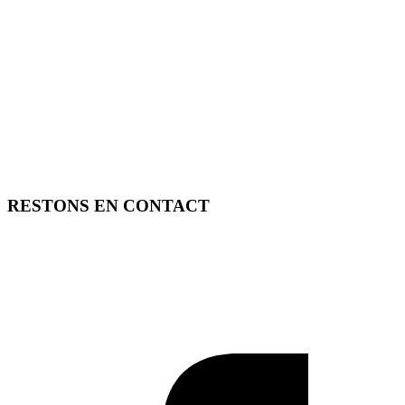
RESTONS EN CONTACT
FREE TOOLS vous propose 3 articles hebdomadaires.
Pour ne rien rater, abonnez-vous à nos réseaux sociaux, à notre
newsletter ou à notre flux RSS.
SOUTENEZ FREE TOOLS, ABONNEZ-VOUS!