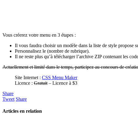
Vous créerez votre menu en 3 étapes :
Il vous faudra choisir un modèle dans la liste de style propose s
Personnalisez le (nombre de rubrique).
Il ne reste plus qu’à télécharger l’archive ZIP contenant les 
Actuellement et limité dans le temps, participez au concours de cré
Site Internet :
CSS Menu Maker
Licence :
Gratuit
– Licence à $3
Share
Tweet
Share
Articles en relation