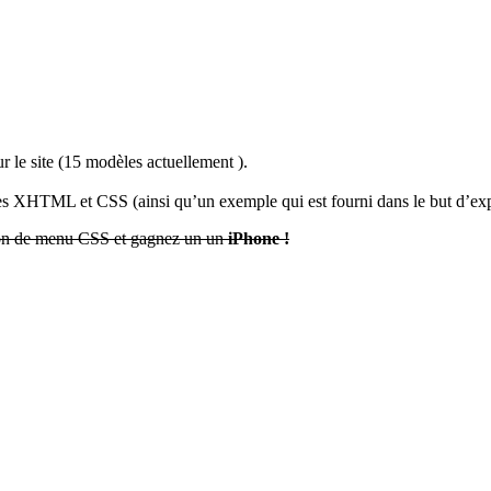
ur le site (15 modèles actuellement ).
codes XHTML et CSS (ainsi qu’un exemple qui est fourni dans le but d’e
ation de menu CSS et gagnez un un
iPhone !