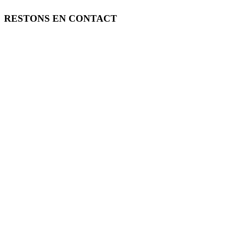
RESTONS EN CONTACT
FREE TOOLS vous propose 3 articles hebdomadaires.
Pour ne rien rater, abonnez-vous à nos réseaux sociaux, à notre newsle
SOUTENEZ FREE TOOLS, ABONNEZ-VOUS!