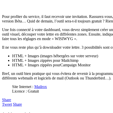
Pour profiter du service, il faut recevoir une invitation. Rassurez-vou
version Béta… Quid de demain, l’outil sera-t-il toujours gratuit ? Rien s
Une fois connecté à votre dashboard, vous devez simplement créer un
outil visuel, découper votre lettre en diffréentes zones. Ensuite, i
faire tous les réglages en mode « WISIWYG ».
Il ne vous reste plus qu’à downloader votre lettre. 3 possibilités sont of
HTML + Images (images hébergées sur votre serveur)
HTML + Images zippées pour Mailchimp
HTML + Images zippées pourCampaign Monitor
Bref, un outil bien pratique qui vous évitera de revenir à la programm
différents webmails et logiciels de mail (Outlook ou Thunderbird…).
Site Internet :
Mailrox
Licence : Gratuit
Share
Tweet
Share