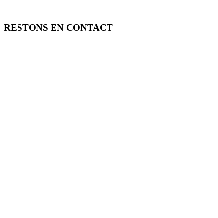
RESTONS EN CONTACT
FREE TOOLS vous propose 3 articles hebdomadaires.
Pour ne rien rater, abonnez-vous à nos réseaux sociaux, à notre newsle
SOUTENEZ FREE TOOLS, ABONNEZ-VOUS!