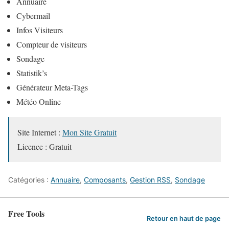
Annuaire
Cybermail
Infos Visiteurs
Compteur de visiteurs
Sondage
Statistik’s
Générateur Meta-Tags
Météo Online
Site Internet :
Mon Site Gratuit
Licence : Gratuit
Catégories :
Annuaire
,
Composants
,
Gestion RSS
,
Sondage
Free Tools
Retour en haut de page