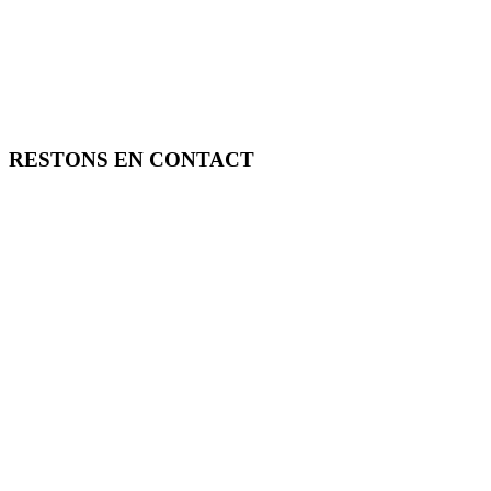
RESTONS EN CONTACT
FREE TOOLS vous propose 3 articles hebdomadaires.
Pour ne rien rater, abonnez-vous à nos réseaux sociaux, à notre newsle
SOUTENEZ FREE TOOLS, ABONNEZ-VOUS!