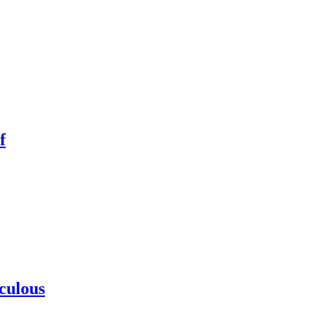
f
culous