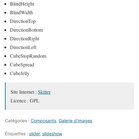
BlindHeight
BlindWidth
DirectionTop
DirectionBottom
DirectionRight
DirectionLeft
CubeStopRandom
CubeSpread
CubeJelly
Site Internet :
Skitter
Licence : GPL
Catégories :
Composants
,
Galerie d'images
Étiquettes :
slider
,
slideshow