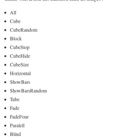
All
Cube
CubeRandom
Block
CubeStop
CubeHide
CubeSize
Horizontal
ShowBars
ShowBarsRandom
Tube
Fade
FadeFour
Paralell
Blind