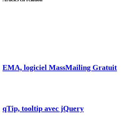
EMA, logiciel MassMailing Gratuit
qTip, tooltip avec jQuery