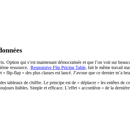
 données
ix. Option qui s’est maintenant démocratisée et que l’on voit sur beauco
uxième ressource,
Responsive Flip Pricing Table
, fait le même travail ma
 « flip-flap » des plus classes est lancé. J’avoue que ce dernier m’a be
r des tableaux de chiffre. Le principe est de « déplacer » les entêtes de 
toujours lisibles. Simple et efficace. L’effet « accordéon » de la derniè