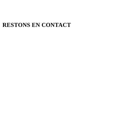
RESTONS EN CONTACT
FREE TOOLS vous propose 3 articles hebdomadaires.
Pour ne rien rater, abonnez-vous à nos réseaux sociaux, à notre newsle
SOUTENEZ FREE TOOLS, ABONNEZ-VOUS!