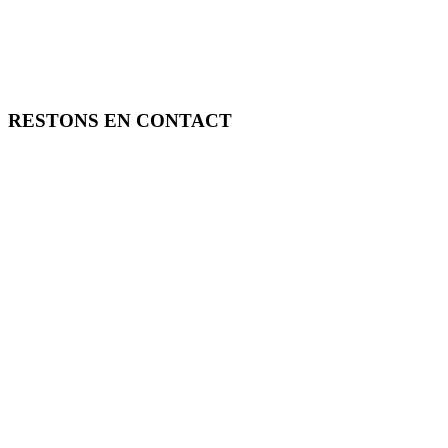
RESTONS EN CONTACT
FREE TOOLS vous propose 3 articles hebdomadaires.
Pour ne rien rater, abonnez-vous à nos réseaux sociaux, à notre newsle
SOUTENEZ FREE TOOLS, ABONNEZ-VOUS!