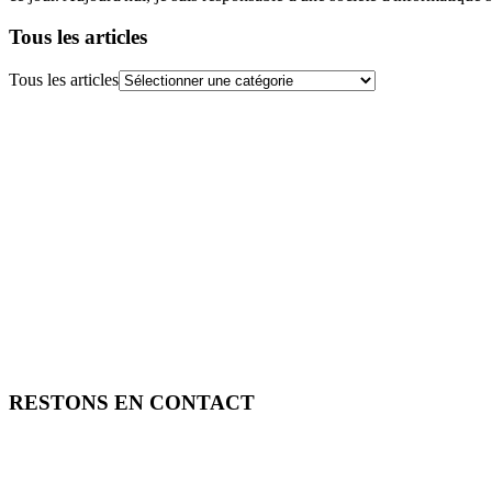
Tous les articles
Tous les articles
RESTONS EN CONTACT
FREE TOOLS vous propose 3 articles hebdomadaires.
Pour ne rien rater, abonnez-vous à nos réseaux sociaux, à notre newsle