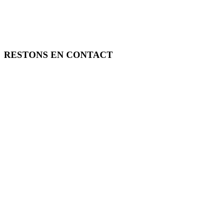
RESTONS EN CONTACT
FREE TOOLS vous propose 3 articles hebdomadaires.
Pour ne rien rater, abonnez-vous à nos réseaux sociaux, à notre newsle
SOUTENEZ FREE TOOLS, ABONNEZ-VOUS!