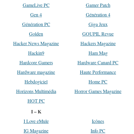
GameLive PC
Gamer Patch
Gen 4
Génération 4
Génération PC
Giga Jeux
Golden
GOUPIL Revue
Hacker News Magazine
Hackers Magazine
Hackin9
Ham Mag
Hardcore Gamers
Hardware Canard PC
Hardware magazine
Haute Performance
Hebdogiciel
Home PC
Horizons Multimédia
Horror Games Magazine
HOT PC
I – K
I Love eMule
Icônes
IG Magazine
Info PC