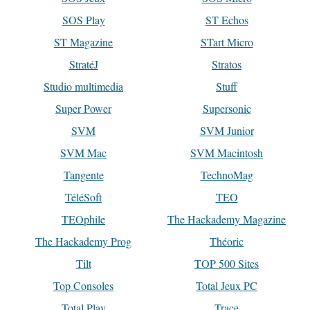
SOS Play
ST Echos
ST Magazine
STart Micro
StratéJ
Stratos
Studio multimedia
Stuff
Super Power
Supersonic
SVM
SVM Junior
SVM Mac
SVM Macintosh
Tangente
TechnoMag
TéléSoft
TEO
TEOphile
The Hackademy Magazine
The Hackademy Prog
Théoric
Tilt
TOP 500 Sites
Top Consoles
Total Jeux PC
Total Play
Trace