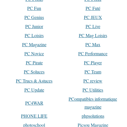
PC Fun
PC Futé
PC Genius
PC JEUX
PC Junior
PC Live
PC Loisirs
PC Mag Loisirs
PC Magazine
PC Max
PC Novice
PC Performance
PC Pirate
PC Player
PC Soluces
PC Team
PC Trucs & Astuces
PC review
PC Update
PC Utilities
PCompatibles informatique
PC4WAR
magazine
PHONE LIFE
phpsolutions
photoschool
Picsou Magazine