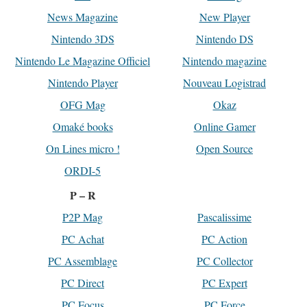
News Magazine
New Player
Nintendo 3DS
Nintendo DS
Nintendo Le Magazine Officiel
Nintendo magazine
Nintendo Player
Nouveau Logistrad
OFG Mag
Okaz
Omaké books
Online Gamer
On Lines micro !
Open Source
ORDI-5
P – R
P2P Mag
Pascalissime
PC Achat
PC Action
PC Assemblage
PC Collector
PC Direct
PC Expert
PC Focus
PC Force