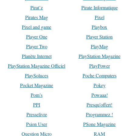
Pirat’z
Pirate Informatique
Pirates Mag
Pixel
Pixel and game
Playbox
Player One
Player Station
Player Two
PlayMag
Planète Internet
PlayStation Magazine
PlayStation Magazine Officiel
PlayPower
PlaySoluces
Poche Computers
Pocket Magazine
Pokey
Pom’s
Powaaa!
PPI
Presqu’offert!
Presselivre
Programmez !
Psion User
PSone Magazine
Question Micro
RAM