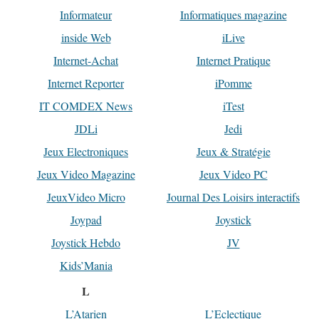
Informateur
Informatiques magazine
inside Web
iLive
Internet-Achat
Internet Pratique
Internet Reporter
iPomme
IT COMDEX News
iTest
JDLi
Jedi
Jeux Electroniques
Jeux & Stratégie
Jeux Video Magazine
Jeux Video PC
JeuxVideo Micro
Journal Des Loisirs interactifs
Joypad
Joystick
Joystick Hebdo
JV
Kids’Mania
L
L’Atarien
L’Eclectique