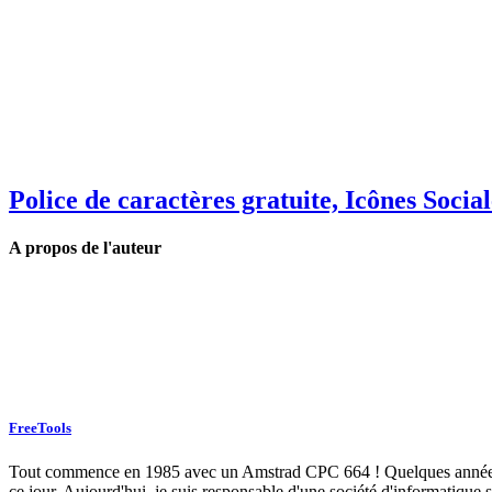
Police de caractères gratuite, Icônes Social
A propos de l'auteur
FreeTools
Tout commence en 1985 avec un Amstrad CPC 664 ! Quelques années plu
ce jour. Aujourd'hui, je suis responsable d'une société d'informatique s