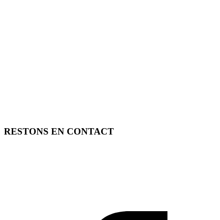
RESTONS EN CONTACT
FREE TOOLS vous propose 3 articles hebdomadaires.
Pour ne rien rater, abonnez-vous à nos réseaux sociaux, à notre
newsletter ou à notre flux RSS.
SOUTENEZ FREE TOOLS, ABONNEZ-VOUS!