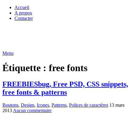
Accueil
A propos
Contacter
Menu
Étiquette :
free fonts
FREEBIESbug, Free PSD, CSS snippets,
free fonts & patterns
Boutons
,
Design
,
Icones
,
Patterns
,
Polices de caractères
13 mars
2013
Aucun commentaire