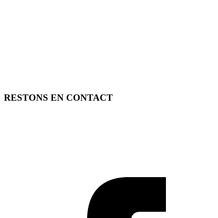
RESTONS EN CONTACT
FREE TOOLS vous propose 3 articles hebdomadaires.
Pour ne rien rater, abonnez-vous à nos réseaux sociaux, à notre
newsletter ou à notre flux RSS.
SOUTENEZ FREE TOOLS, ABONNEZ-VOUS!