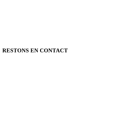
RESTONS EN CONTACT
FREE TOOLS vous propose 3 articles hebdomadaires.
Pour ne rien rater, abonnez-vous à nos réseaux sociaux, à notre newsle
SOUTENEZ FREE TOOLS, ABONNEZ-VOUS!