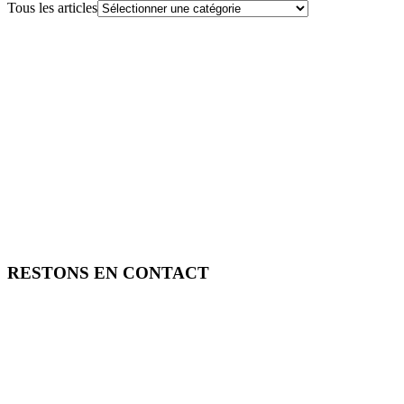
Tous les articles
RESTONS EN CONTACT
FREE TOOLS vous propose 3 articles hebdomadaires.
Pour ne rien rater, abonnez-vous à nos réseaux sociaux, à notre newsle
SOUTENEZ FREE TOOLS, ABONNEZ-VOUS!