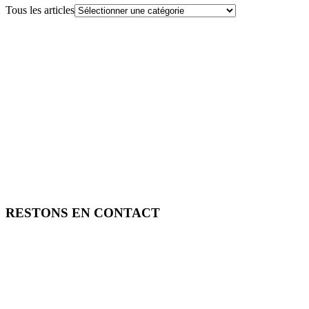
Tous les articles
RESTONS EN CONTACT
FREE TOOLS vous propose 3 articles hebdomadaires.
Pour ne rien rater, abonnez-vous à nos réseaux sociaux, à notre
newsletter ou à notre flux RSS.
SOUTENEZ FREE TOOLS, ABONNEZ-VOUS!