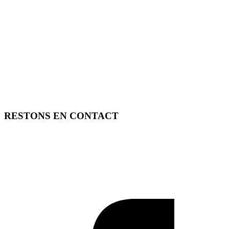
RESTONS EN CONTACT
FREE TOOLS vous propose 3 articles hebdomadaires.
Pour ne rien rater, abonnez-vous à nos réseaux sociaux, à notre
newsletter ou à notre flux RSS.
SOUTENEZ FREE TOOLS, ABONNEZ-VOUS!