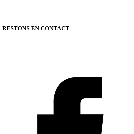
RESTONS EN CONTACT
FREE TOOLS vous propose 3 articles hebdomadaires.
Pour ne rien rater, abonnez-vous à nos réseaux sociaux, à notre
newsletter ou à notre flux RSS.
SOUTENEZ FREE TOOLS, ABONNEZ-VOUS!