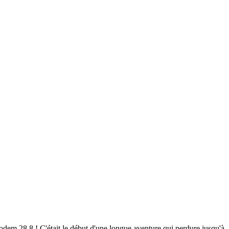
em 28.8 ! C'était le début d'une longue aventure qui perdure jusqu'à