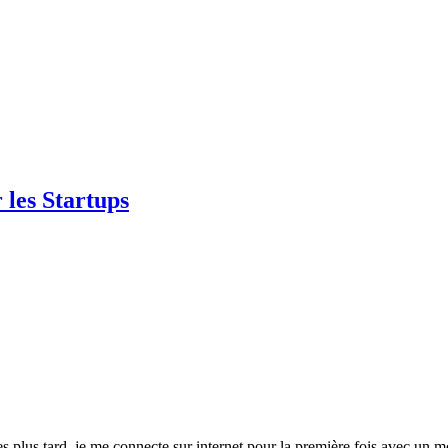
 les Startups
s tard, je me connecte sur internet pour la première fois avec un mod