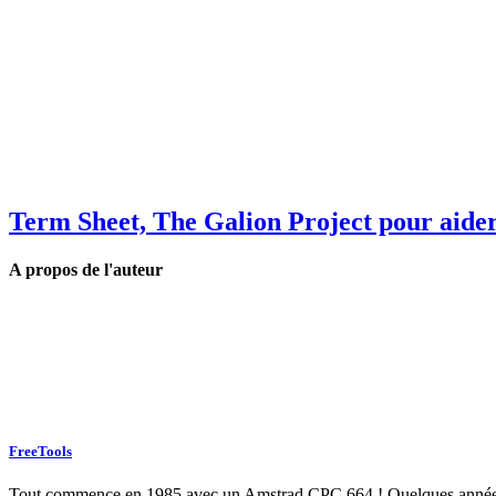
Term Sheet, The Galion Project pour aider
A propos de l'auteur
FreeTools
Tout commence en 1985 avec un Amstrad CPC 664 ! Quelques années plu