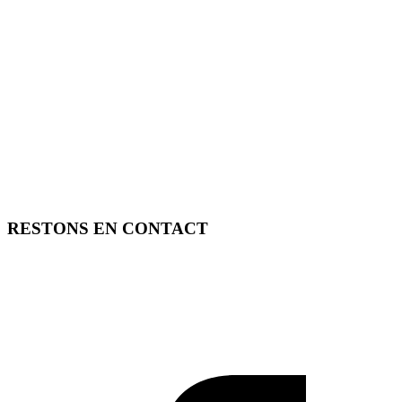
RESTONS EN CONTACT
FREE TOOLS vous propose 3 articles hebdomadaires.
Pour ne rien rater, abonnez-vous à nos réseaux sociaux, à notre
newsletter ou à notre flux RSS.
SOUTENEZ FREE TOOLS, ABONNEZ-VOUS!