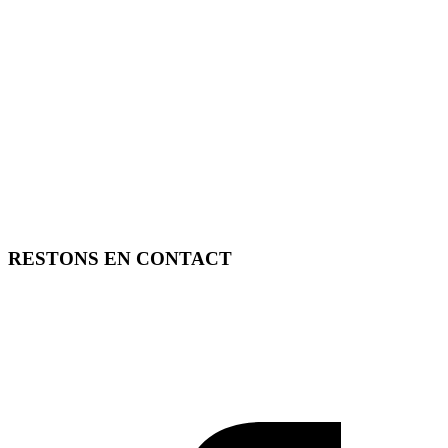
RESTONS EN CONTACT
FREE TOOLS vous propose 3 articles hebdomadaires.
Pour ne rien rater, abonnez-vous à nos réseaux sociaux, à notre
newsletter ou à notre flux RSS.
SOUTENEZ FREE TOOLS, ABONNEZ-VOUS!