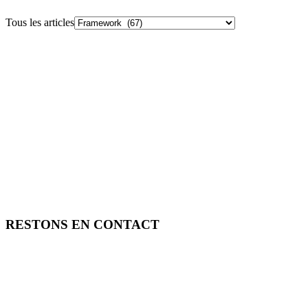
Tous les articles
RESTONS EN CONTACT
FREE TOOLS vous propose 3 articles hebdomadaires.
Pour ne rien rater, abonnez-vous à nos réseaux sociaux, à notre
newsletter ou à notre flux RSS.