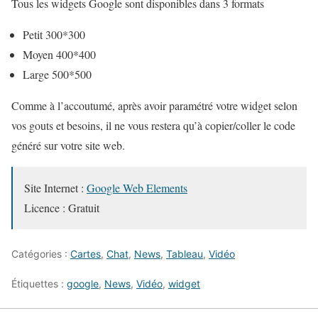
Tous les widgets Google sont disponibles dans 3 formats
Petit 300*300
Moyen 400*400
Large 500*500
Comme à l’accoutumé, après avoir paramétré votre widget selon
vos gouts et besoins, il ne vous restera qu’à copier/coller le code
généré sur votre site web.
Site Internet :
Google Web Elements
Licence : Gratuit
Catégories :
Cartes
,
Chat
,
News
,
Tableau
,
Vidéo
Étiquettes :
google
,
News
,
Vidéo
,
widget