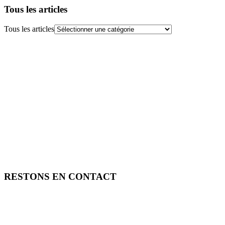
Tous les articles
Tous les articles
RESTONS EN CONTACT
FREE TOOLS vous propose 3 articles hebdomadaires.
Pour ne rien rater, abonnez-vous à nos réseaux sociaux, à notre newsle