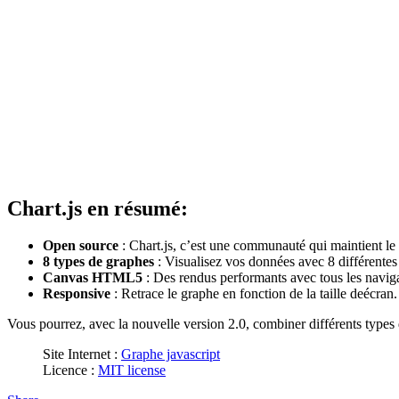
Chart.js en résumé:
Open source
: Chart.js, c’est une communauté qui maintient le 
8 types de graphes
: Visualisez vos données avec 8 différentes
Canvas HTML5
: Des rendus performants avec tous les navig
Responsive
: Retrace le graphe en fonction de la taille deécran.
Vous pourrez, avec la nouvelle version 2.0, combiner différents type
Site Internet :
Graphe javascript
Licence :
MIT license