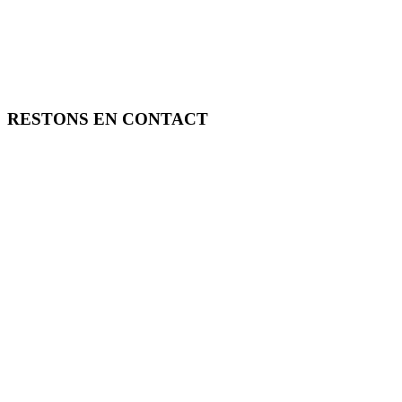
RESTONS EN CONTACT
FREE TOOLS vous propose 3 articles hebdomadaires.
Pour ne rien rater, abonnez-vous à nos réseaux sociaux, à notre newsle
SOUTENEZ FREE TOOLS, ABONNEZ-VOUS!