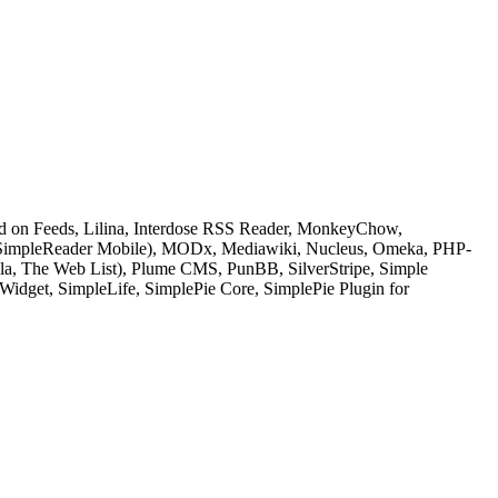
Feed on Feeds, Lilina, Interdose RSS Reader, MonkeyChow,
SimpleReader Mobile), MODx, Mediawiki, Nucleus, Omeka, PHP-
, The Web List), Plume CMS, PunBB, SilverStripe, Simple
dget, SimpleLife, SimplePie Core, SimplePie Plugin for