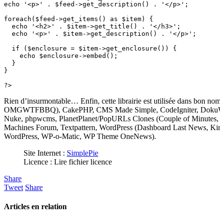
echo '<p>' . $feed->get_description() . '</p>';

foreach($feed->get_items() as $item) {

  echo '<h2>' . $item->get_title() . '</h3>';

  echo '<p>' . $item->get_description() . '</p>';

  if ($enclosure = $item->get_enclosure()) {

    echo $enclosure->embed();

  }

}

Rien d’insurmontable… Enfin, cette librairie est utilisée dans bon 
OMGWTFBBQ), CakePHP, CMS Made Simple, CodeIgniter, DokuWiki, 
Nuke, phpwcms, PlanetPlanet/PopURLs Clones (Couple of Minutes,
Machines Forum, Textpattern, WordPress (Dashboard Last News, Kin
WordPress, WP-o-Matic, WP Theme OneNews).
Site Internet :
SimplePie
Licence : Lire fichier licence
Share
Tweet
Share
Articles en relation