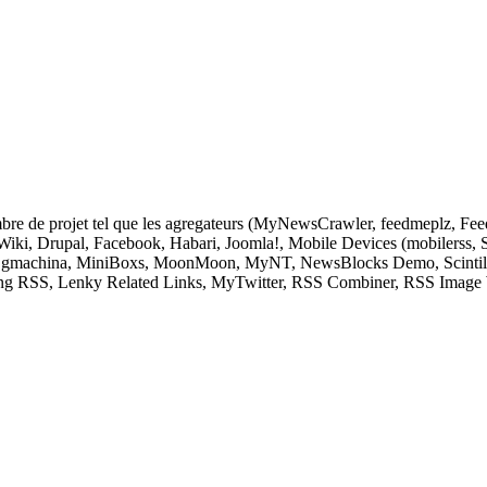
nombre de projet tel que les agregateurs (MyNewsCrawler, feedmeplz, 
Drupal, Facebook, Habari, Joomla!, Mobile Devices (mobilerss, 
 gmachina, MiniBoxs, MoonMoon, MyNT, NewsBlocks Demo, Scintilla
g RSS, Lenky Related Links, MyTwitter, RSS Combiner, RSS Image Wi