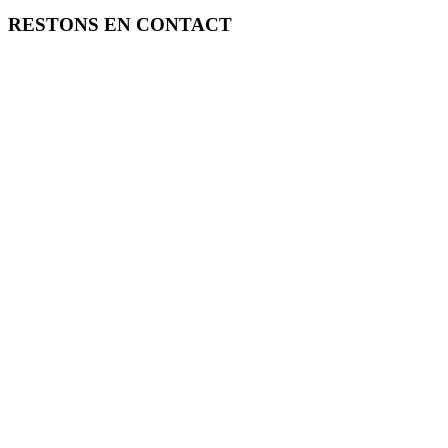
RESTONS EN CONTACT
FREE TOOLS vous propose 3 articles hebdomadaires.
Pour ne rien rater, abonnez-vous à nos réseaux sociaux, à notre newsle
SOUTENEZ FREE TOOLS, ABONNEZ-VOUS!