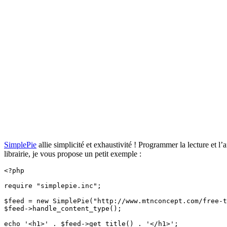
SimplePie
allie simplicité et exhaustivité ! Programmer la lecture et l’
librairie, je vous propose un petit exemple :
<?php

require "simplepie.inc";

$feed = new SimplePie("http://www.mtnconcept.com/free-t
$feed->handle_content_type();

echo '<h1>' . $feed->get_title() . '</h1>';
