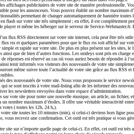
es affichages publicitaires de votre site de manière professionnelle. Vo
onible pour les annonceurs. Vous pouvez établir un nombre maximum d’af
fonctionnalités permettant de changer automatiquement de bannière toutes
 flash sur votre site très simplement ; en effet, il est complètement pe
player et même les héberger sur le serveur de Service-Webmaster.fr. Ent
un flux RSS directement sur votre site internet, cela peut être très util
de flux rss et quelques paramètres pour que le flux rss soit affiché sur vot
imple et rapide sur votre site. De plus en plus présent sur les sites, le l
 ainsi que de bien d’autres fonctions. Les smileys sont pris en charge e
 de réponses est réservé au cas où vous auriez besoin de répondre à l’u
et ainsi tenir informés vos visiteurs des nouveautés de votre site simpl
pourront même suivre toute l’actualité de votre site grâce au flux RSS et
onibles.
ormés des nouveautés de votre site. Nous vous proposons le service news
 qui se sont inscrits à votre mail-listing afin de les informer des nouveau
iver les newsletters envoyées dans votre espace d’administration.
ur vote site pour noter une nouvelle musique, un article, un fichier, et
ra un nombre maximum d’étoiles. Il offre une véritable interactivité entre
 votes ( toutes les 12h, 24 h,).
e votre site toutes les 10 minutes (min), si celui-ci deviens hors ligne
, vous recevez une confirmation. Cet outil est très pratique si vous gére
 site sur n’importe quelle page de celui-ci. En effet, cet outil est très u