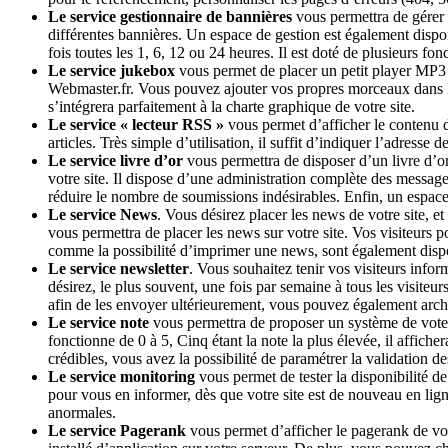
Le service gestionnaire de bannières
vous permettra de gérer l
différentes bannières. Un espace de gestion est également disp
fois toutes les 1, 6, 12 ou 24 heures. Il est doté de plusieurs 
Le service jukebox
vous permet de placer un petit player MP3 en
Webmaster.fr. Vous pouvez ajouter vos propres morceaux dans le 
s’intégrera parfaitement à la charte graphique de votre site.
Le service « lecteur RSS »
vous permet d’afficher le contenu d’
articles. Très simple d’utilisation, il suffit d’indiquer l’adresse 
Le service livre d’or
vous permettra de disposer d’un livre d’or s
votre site. Il dispose d’une administration complète des messages
réduire le nombre de soumissions indésirables. Enfin, un espace
Le service News
. Vous désirez placer les news de votre site, 
vous permettra de placer les news sur votre site. Vos visiteurs 
comme la possibilité d’imprimer une news, sont également disp
Le service newsletter
. Vous souhaitez tenir vos visiteurs inf
désirez, le plus souvent, une fois par semaine à tous les visiteurs
afin de les envoyer ultérieurement, vous pouvez également arch
Le service note
vous permettra de proposer un système de votes s
fonctionne de 0 à 5, Cinq étant la note la plus élevée, il affiche
crédibles, vous avez la possibilité de paramétrer la validation des
Le service monitoring
vous permet de tester la disponibilité d
pour vous en informer, dès que votre site est de nouveau en ligne
anormales.
Le service Pagerank
vous permet d’afficher le pagerank de votre