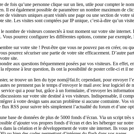
de fois qu’une personne clique sur un lien, utile pour compter le nombre
lien. Il est également possible de paramètrer un nombre maximum de clic
e de visiteurs uniques ayant visités une page ou une section de votre si
e site. Les visites sont comptées par IP unique, c’est-à-dire qu’un vis
le nombre de visiteurs connectés à tout moment sur votre site internet. 
Vous pourrez configurer les différentes options, comme par exemple, le
mbre sur votre site ! Peut-être que vous ne pouvez pas en créer, ou que
, vous pourrez sécuriser une partie de votre site efficacement. D’autre 
otre site.
répondre aux questions fréquemment posées par vos visiteurs. En effet, e
la réponse à leur question, ils ont la possibilité de poster celle-ci et il
ster, se trouve un lien du type nom@fai.fr; cependant, pour envoyer l’e
autes ne prennent pas le temps d’envoyer le mail avec leur logiciel de 
 service qui a pour but, grâce à un formulaire, d’envoyer les informati
discussions sur votre site destiné à vos visiteurs. Indispensable, il co
égrer à votre design sans aucun problème si aucune contrainte. Vos visite
flux RSS pour suivre très simplement l’actualité du forum et d’une optio
 une base de données de plus de 5000 fonds d’écran. Via un script très si
t possible d’ajouter vos propres fonds d’écran et des les héberger sur not
s dans la création et le développement de votre site internet. Ils vous pe
500) ou bien des codes permettant d’intégrer du flash dans vos pages.