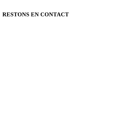
RESTONS EN CONTACT
FREE TOOLS vous propose 3 articles hebdomadaires.
Pour ne rien rater, abonnez-vous à nos réseaux sociaux, à notre newsle
SOUTENEZ FREE TOOLS, ABONNEZ-VOUS!