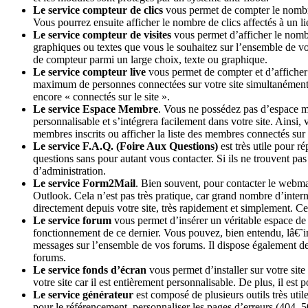
Le service compteur de clics
vous permet de compter le nombre 
Vous pourrez ensuite afficher le nombre de clics affectés à un 
Le service compteur de visites
vous permet d’afficher le nombr
graphiques ou textes que vous le souhaitez sur l’ensemble de vot
de compteur parmi un large choix, texte ou graphique.
Le service compteur live
vous permet de compter et d’afficher 
maximum de personnes connectées sur votre site simultanément. 
encore « connectés sur le site ».
Le service Espace Membre
. Vous ne possédez pas d’espace me
personnalisable et s’intégrera facilement dans votre site. Ainsi
membres inscrits ou afficher la liste des membres connectés sur v
Le service F.A.Q. (Foire Aux Questions)
est très utile pour 
questions sans pour autant vous contacter. Si ils ne trouvent pas 
d’administration.
Le service Form2Mail
. Bien souvent, pour contacter le webma
Outlook. Cela n’est pas très pratique, car grand nombre d’intern
directement depuis votre site, très rapidement et simplement. Ce
Le service forum
vous permet d’insérer un véritable espace de 
fonctionnement de ce dernier. Vous pouvez, bien entendu, lâ€˜int
messages sur l’ensemble de vos forums. Il dispose également de 
forums.
Le service fonds d’écran
vous permet d’installer sur votre site
votre site car il est entièrement personnalisable. De plus, il es
Le service générateur
est composé de plusieurs outils très utile
pour le référencement, personnaliser les pages d’erreurs (404, 