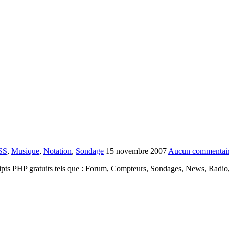
SS
,
Musique
,
Notation
,
Sondage
15 novembre 2007
Aucun commentai
cripts PHP gratuits tels que : Forum, Compteurs, Sondages, News, Radio,