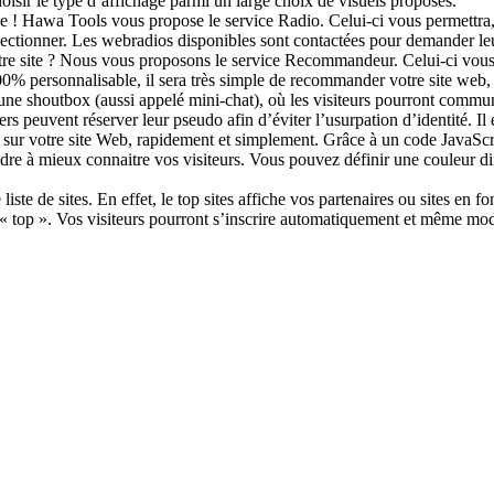
hoisir le type d’affichage parmi un large choix de visuels proposés.
ue ! Hawa Tools vous propose le service Radio. Celui-ci vous permettra,
électionner. Les webradios disponibles sont contactées pour demander le
otre site ? Nous vous proposons le service Recommandeur. Celui-ci vous
00% personnalisable, il sera très simple de recommander votre site web, m
 une shoutbox (aussi appelé mini-chat), où les visiteurs pourront commun
iers peuvent réserver leur pseudo afin d’éviter l’usurpation d’identité. I
sur votre site Web, rapidement et simplement. Grâce à un code JavaScri
dre à mieux connaitre vos visiteurs. Vous pouvez définir une couleur dif
iste de sites. En effet, le top sites affiche vos partenaires ou sites en 
 « top ». Vos visiteurs pourront s’inscrire automatiquement et même modi