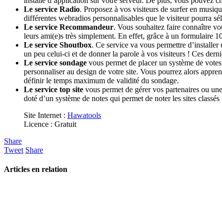
installé d’application sur votre serveur. De plus, vous pouvez c
Le service Radio
. Proposez à vos visiteurs de surfer en musiq
différentes webradios personnalisables que le visiteur pourra s
Le service Recommandeur
. Vous souhaitez faire connaître v
leurs ami(e)s très simplement. En effet, grâce à un formulaire 1
Le service Shoutbox
. Ce service va vous permettre d’installer
un peu celui-ci et de donner la parole à vos visiteurs ! Ces dern
Le service sondage
vous permet de placer un système de votes 
personnaliser au design de votre site. Vous pourrez alors appren
définir le temps maximum de validité du sondage.
Le service top site
vous permet de gérer vos partenaires ou une l
doté d’un système de notes qui permet de noter les sites classés
Site Internet :
Hawatools
Licence : Gratuit
Share
Tweet
Share
Articles en relation