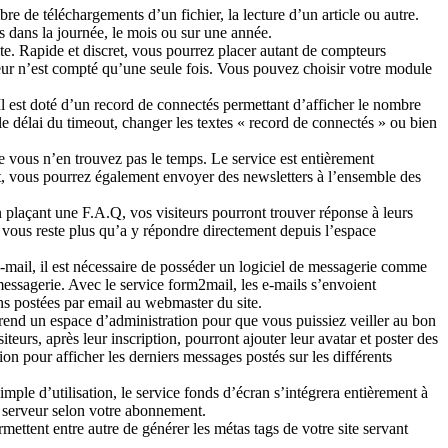
 de téléchargements d’un fichier, la lecture d’un article ou autre.
s dans la journée, le mois ou sur une année.
te. Rapide et discret, vous pourrez placer autant de compteurs
iteur n’est compté qu’une seule fois. Vous pouvez choisir votre module
Il est doté d’un record de connectés permettant d’afficher le nombre
 délai du timeout, changer les textes « record de connectés » ou bien
 vous n’en trouvez pas le temps. Le service est entièrement
part, vous pourrez également envoyer des newsletters à l’ensemble des
n plaçant une F.A.Q, vos visiteurs pourront trouver réponse à leurs
 ne vous reste plus qu’a y répondre directement depuis l’espace
-mail, il est nécessaire de posséder un logiciel de messagerie comme
messagerie. Avec le service form2mail, les e-mails s’envoient
ons postées par email au webmaster du site.
mprend un espace d’administration pour que vous puissiez veiller au bon
urs, après leur inscription, pourront ajouter leur avatar et poster des
n pour afficher les derniers messages postés sur les différents
mple d’utilisation, le service fonds d’écran s’intégrera entièrement à
re serveur selon votre abonnement.
rmettent entre autre de générer les métas tags de votre site servant