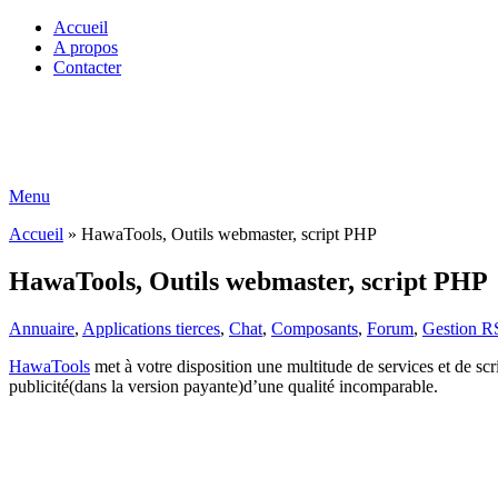
Accueil
A propos
Contacter
Menu
Accueil
»
HawaTools, Outils webmaster, script PHP
HawaTools, Outils webmaster, script PHP
Annuaire
,
Applications tierces
,
Chat
,
Composants
,
Forum
,
Gestion R
HawaTools
met à votre disposition une multitude de services et de s
publicité(dans la version payante)d’une qualité incomparable.