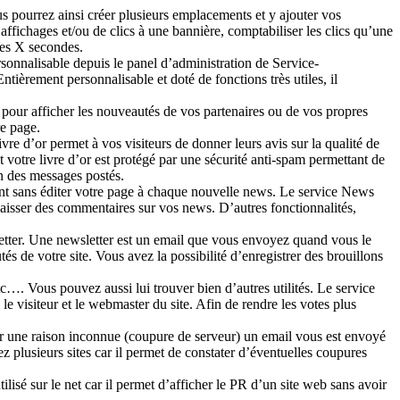
us pourrez ainsi créer plusieurs emplacements et y ajouter vos
fichages et/ou de clics à une bannière, comptabiliser les clics qu’une
 les X secondes.
rsonnalisable depuis le panel d’administration de Service-
ièrement personnalisable et doté de fonctions très utiles, il
e pour afficher les nouveautés de vos partenaires ou de vos propres
re page.
ivre d’or permet à vos visiteurs de donner leurs avis sur la qualité de
t votre livre d’or est protégé par une sécurité anti-spam permettant de
n des messages postés.
ement sans éditer votre page à chaque nouvelle news. Le service News
 laisser des commentaires sur vos news. D’autres fonctionnalités,
letter. Une newsletter est un email que vous envoyez quand vous le
tés de votre site. Vous avez la possibilité d’enregistrer des brouillons
c…. Vous pouvez aussi lui trouver bien d’autres utilités. Le service
 le visiteur et le webmaster du site. Afin de rendre les votes plus
 pour une raison inconnue (coupure de serveur) un email vous est envoyé
z plusieurs sites car il permet de constater d’éventuelles coupures
tilisé sur le net car il permet d’afficher le PR d’un site web sans avoir