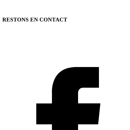
RESTONS EN CONTACT
FREE TOOLS vous propose 3 articles hebdomadaires.
Pour ne rien rater, abonnez-vous à nos réseaux sociaux, à notre
newsletter ou à notre flux RSS.
SOUTENEZ FREE TOOLS, ABONNEZ-VOUS!