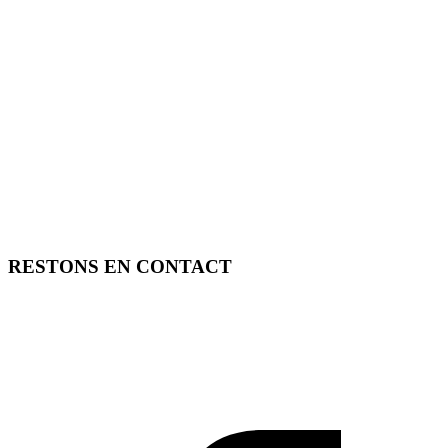
RESTONS EN CONTACT
FREE TOOLS vous propose 3 articles hebdomadaires.
Pour ne rien rater, abonnez-vous à nos réseaux sociaux, à notre
newsletter ou à notre flux RSS.
SOUTENEZ FREE TOOLS, ABONNEZ-VOUS!