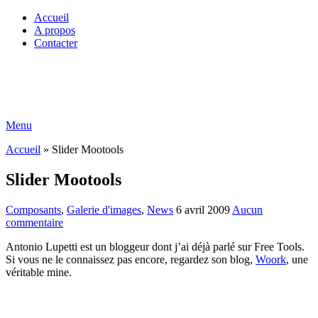
Accueil
A propos
Contacter
Menu
Accueil
»
Slider Mootools
Slider Mootools
Composants
,
Galerie d'images
,
News
6 avril 2009
Aucun
commentaire
Antonio Lupetti est un bloggeur dont j’ai déjà parlé sur Free Tools.
Si vous ne le connaissez pas encore, regardez son blog,
Woork
, une
véritable mine.