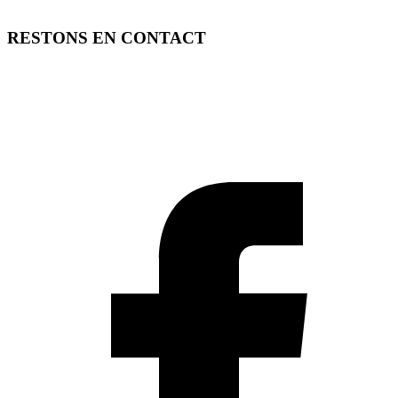
RESTONS EN CONTACT
FREE TOOLS vous propose 3 articles hebdomadaires.
Pour ne rien rater, abonnez-vous à nos réseaux sociaux, à notre
newsletter ou à notre flux RSS.
SOUTENEZ FREE TOOLS, ABONNEZ-VOUS!