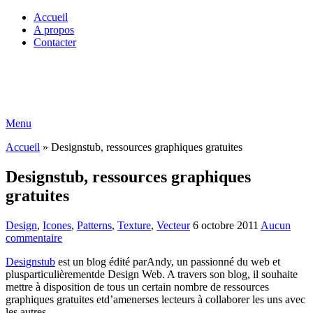
Accueil
A propos
Contacter
Menu
Accueil
»
Designstub, ressources graphiques gratuites
Designstub, ressources graphiques
gratuites
Design
,
Icones
,
Patterns
,
Texture
,
Vecteur
6 octobre 2011
Aucun
commentaire
Designstub
est un blog édité parAndy, un passionné du web et
plusparticulièrementde Design Web. A travers son blog, il souhaite
mettre à disposition de tous un certain nombre de ressources
graphiques gratuites etd’amenerses lecteurs à collaborer les uns avec
les autres…