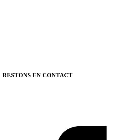
RESTONS EN CONTACT
FREE TOOLS vous propose 3 articles hebdomadaires.
Pour ne rien rater, abonnez-vous à nos réseaux sociaux, à notre
newsletter ou à notre flux RSS.
SOUTENEZ FREE TOOLS, ABONNEZ-VOUS!