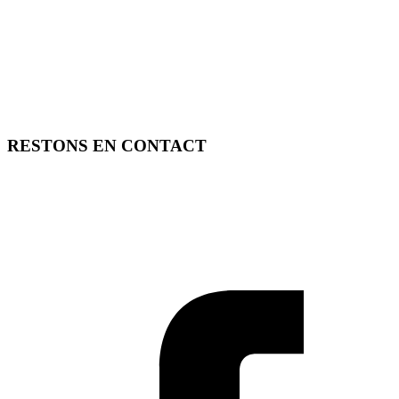
RESTONS EN CONTACT
FREE TOOLS vous propose 3 articles hebdomadaires.
Pour ne rien rater, abonnez-vous à nos réseaux sociaux, à notre
newsletter ou à notre flux RSS.
SOUTENEZ FREE TOOLS, ABONNEZ-VOUS!