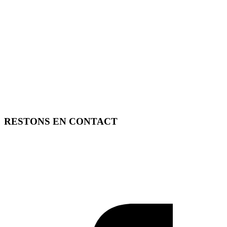
RESTONS EN CONTACT
FREE TOOLS vous propose 3 articles hebdomadaires.
Pour ne rien rater, abonnez-vous à nos réseaux sociaux, à notre
newsletter ou à notre flux RSS.
SOUTENEZ FREE TOOLS, ABONNEZ-VOUS!