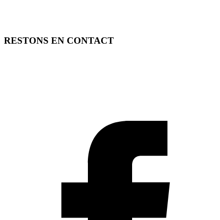
RESTONS EN CONTACT
FREE TOOLS vous propose 3 articles hebdomadaires.
Pour ne rien rater, abonnez-vous à nos réseaux sociaux, à notre
newsletter ou à notre flux RSS.
SOUTENEZ FREE TOOLS, ABONNEZ-VOUS!