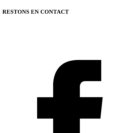
RESTONS EN CONTACT
FREE TOOLS vous propose 3 articles hebdomadaires.
Pour ne rien rater, abonnez-vous à nos réseaux sociaux, à notre
newsletter ou à notre flux RSS.
SOUTENEZ FREE TOOLS, ABONNEZ-VOUS!