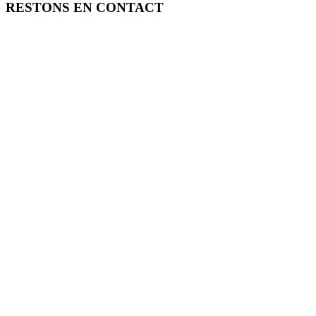
RESTONS EN CONTACT
FREE TOOLS vous propose 3 articles hebdomadaires.
Pour ne rien rater, abonnez-vous à nos réseaux sociaux, à notre newsle
SOUTENEZ FREE TOOLS, ABONNEZ-VOUS!