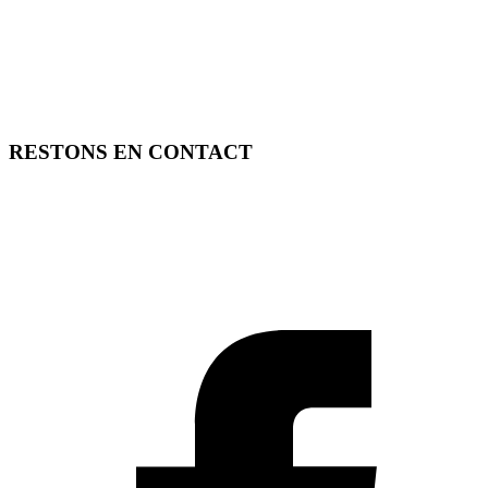
RESTONS EN CONTACT
FREE TOOLS vous propose 3 articles hebdomadaires.
Pour ne rien rater, abonnez-vous à nos réseaux sociaux, à notre
newsletter ou à notre flux RSS.
SOUTENEZ FREE TOOLS, ABONNEZ-VOUS!