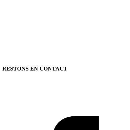
RESTONS EN CONTACT
FREE TOOLS vous propose 3 articles hebdomadaires.
Pour ne rien rater, abonnez-vous à nos réseaux sociaux, à notre
newsletter ou à notre flux RSS.
SOUTENEZ FREE TOOLS, ABONNEZ-VOUS!