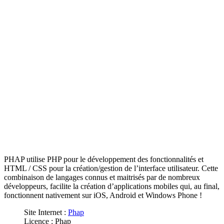
PHAP utilise
PHP
pour le développement des fonctionnalités
et
HTML
/
CSS
pour la création/gestion de l’interface utilisateur. Cette
combinaison de langages connus et maitrisés par de nombreux
développeurs,
facilite la création d’
applications
mobiles
qui, au final,
fonctionnent
nativement
sur iOS
,
Android
et
Windows Phone
!
Site Internet :
Phap
Licence : Phap