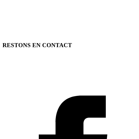
RESTONS EN CONTACT
FREE TOOLS vous propose 3 articles hebdomadaires.
Pour ne rien rater, abonnez-vous à nos réseaux sociaux, à notre
newsletter ou à notre flux RSS.
SOUTENEZ FREE TOOLS, ABONNEZ-VOUS!