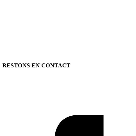
RESTONS EN CONTACT
FREE TOOLS vous propose 3 articles hebdomadaires.
Pour ne rien rater, abonnez-vous à nos réseaux sociaux, à notre
newsletter ou à notre flux RSS.
SOUTENEZ FREE TOOLS, ABONNEZ-VOUS!