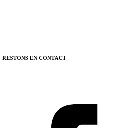
RESTONS EN CONTACT
FREE TOOLS vous propose 3 articles hebdomadaires.
Pour ne rien rater, abonnez-vous à nos réseaux sociaux, à notre
newsletter ou à notre flux RSS.
SOUTENEZ FREE TOOLS, ABONNEZ-VOUS!