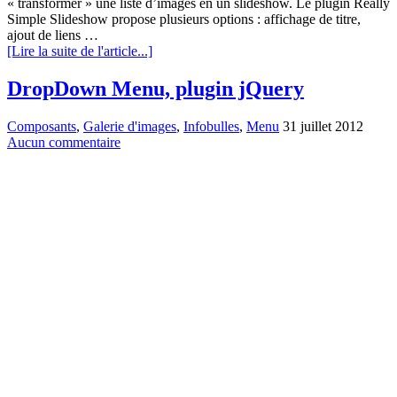
« transformer » une liste d’images en un slideshow. Le plugin Really
Simple Slideshow propose plusieurs options : affichage de titre,
ajout de liens …
[Lire la suite de l'article...]
DropDown Menu, plugin jQuery
Composants
,
Galerie d'images
,
Infobulles
,
Menu
31 juillet 2012
Aucun commentaire