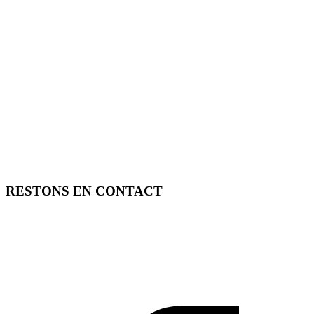
RESTONS EN CONTACT
FREE TOOLS vous propose 3 articles hebdomadaires.
Pour ne rien rater, abonnez-vous à nos réseaux sociaux, à notre
newsletter ou à notre flux RSS.
SOUTENEZ FREE TOOLS, ABONNEZ-VOUS!